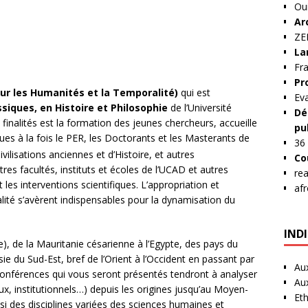
Ou
Ar
Z
La
Fra
Pr
ur les Humanités et la Temporalité)
qui est
Ev
siques, en Histoire et Philosophie
de l’Université
Dé
inalités est la formation des jeunes chercheurs, accueille
pu
ques à la fois le PER, les Doctorants et les Masterants de
36
lisations anciennes et d’Histoire, et autres
Co
es facultés, instituts et écoles de l’UCAD et autres
re
 les interventions scientifiques. L’appropriation et
af
alité s’avèrent indispensables pour la dynamisation du
IND
ie), de la Mauritanie césarienne à l’Egypte, des pays du
sie du Sud-Est, bref de l’Orient à l’Occident en passant par
Au
t conférences qui vous seront présentés tendront à analyser
Au
eux, institutionnels…) depuis les origines jusqu’au Moyen-
Et
si des disciplines variées des sciences humaines et