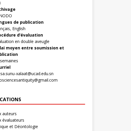
i
chivage
ENODO
ngues de publication
nçais, English
océdure d’évaluation
aluation en double aveugle
lai moyen entre soumission et
blication
 semaines
urriel
asa.sunu-xalaat@ucad.edu.sn
rosciencesantiquity@gmail.com
ICATIONS
x auteurs
x évaluateurs
hique et Déontologie