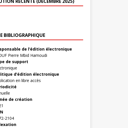
UTION RÉCENTE (DÉCEMBRE 2025)
HE BIBLIOGRAPHIQUE
sponsable de l’édition électronique
OUF Pierre Mbid Hamoudi
pe de support
ctronique
litique d’édition électronique
lication en libre accès
riodicité
nuelle
née de création
21
SN
72-2104
dexation