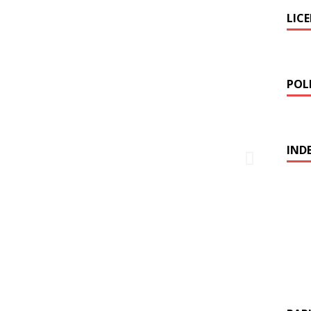
LIC
POLI
IND