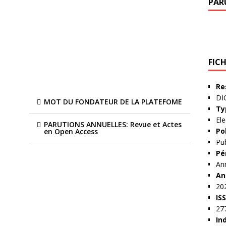
PAR
FIC
Re
DI
MOT DU FONDATEUR DE LA PLATEFOME
Ty
Ele
PARUTIONS ANNUELLES: Revue et Actes
Po
en Open Access
Pub
Pé
An
An
20
IS
27
In