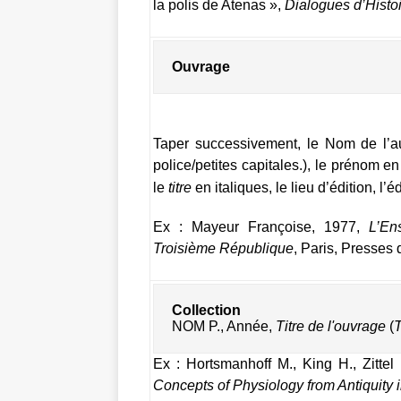
la polis de Atenas »,
Dialogues d’Histo
Ouvrage
Taper successivement, le Nom de l’au
police/petites capitales.), le prénom en
le
titre
en italiques, le
lieu d’édition, l’éd
Ex : Mayeur Françoise, 1977,
L’En
Troisième République
,
Paris, Presses 
Collection
NOM P., Année, 
Titre de l'ouvrage
 (
T
Ex :
Hortsmanhoff M., King H., Zittel
Concepts of Physiology from Antiquity