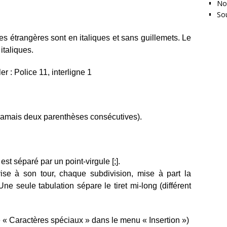
No
So
ues étrangères sont en italiques et sans guillemets. Le
italiques.
ler :
Police 11, interligne 1
(jamais deux parenthèses consécutives).
st séparé par un point-virgule [;].
se à son tour, chaque subdivision, mise à part la
ne seule tabulation sépare le tiret mi-long (différent
 « Caractères spéciaux » dans le menu « Insertion »)