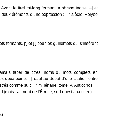
 [«]. Avant le tiret mi-long fermant la phrase incise [–] et
e
e deux éléments d’une expression : III
siècle, Polybe
ts fermants. [“] et [”] pour les guillemets qui s’insèrent
amais taper de titres, noms ou mots complets en
 deux-points [:], sauf au début d’une citation entre
e
trés comme suit : II
millénaire, tome IV, Antiochos III,
 (mais : au nord de l’Étrurie, sud-ouest anatolien).
s)