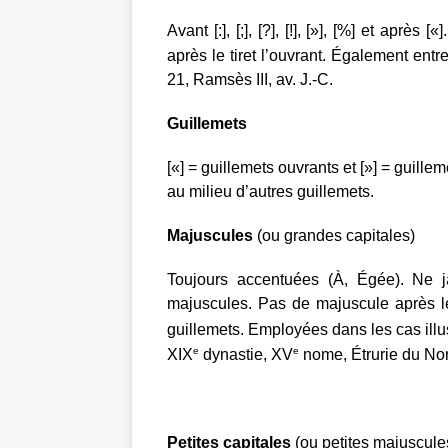
Avant [:], [;], [?], [!], [»], [%] et après
après le tiret l’ouvrant. Également entr
21, Ramsès III, av. J.-C.
Guillemets
[«] = guillemets ouvrants et [»] = guilleme
au milieu d’autres guillemets.
Majuscules
(ou grandes capitales)
Toujours accentuées (À, Égée). Ne j
majuscules. Pas de majuscule après les
guillemets. Employées dans les cas illus
e
e
XIX
dynastie, XV
nome, Étrurie du Nord
Petites capitales
(ou petites majuscule