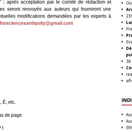
T
: après acceptation par le comité de rédaction et
Ou
Ar
tes seront renvoyés aux auteurs qui fourniront une
Z
entuelles modifications demandées par les experts à
La
frosciencesantiquity@gmail.com
Fra
Pr
Ev
Dé
pu
36
Co
re
af
IND
 É, etc.
Au
bas de page
Au
Et
 !