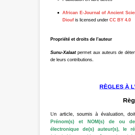
African E-Journal of Ancient Sci
Diouf
is licensed under
CC BY 4.0
Propriété et droits de l’auteur
S
unu-Xalaat
permet aux auteurs de détenir 
de leurs contributions.
RÈGLES À 
Règ
U
n article, soumis à évaluation, do
Prénom(s) et
NOM(s) de ou des a
électronique
de(s) auteur(s), le 