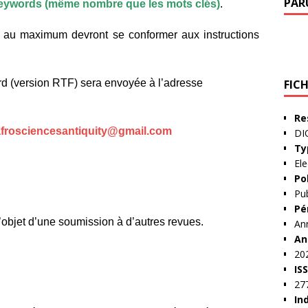
PAR
eywords (même nombre que les mots clés)
.
ges au maximum
devront se conformer aux instructions
FIC
rd (version RTF) sera envoyée à l’adresse
Re
afrosciencesantiquity@gmail.com
DI
Ty
Ele
Po
Pub
Pé
l’objet d’une soumission à d’autres revues.
An
An
20
IS
27
In