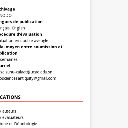
i
chivage
ENODO
ngues de publication
nçais, English
océdure d’évaluation
aluation en double aveugle
lai moyen entre soumission et
blication
 semaines
urriel
asa.sunu-xalaat@ucad.edu.sn
rosciencesantiquity@gmail.com
ICATIONS
x auteurs
x évaluateurs
hique et Déontologie