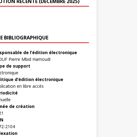
UTION RÉCENTE (DÉCEMBRE 2025)
HE BIBLIOGRAPHIQUE
sponsable de l’édition électronique
OUF Pierre Mbid Hamoudi
pe de support
ctronique
litique d’édition électronique
lication en libre accès
riodicité
nuelle
née de création
21
SN
72-2104
dexation