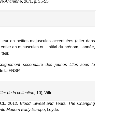
ire Ancienne
, 26/1, p. 35-55.
teur en petites majuscules accentuées (aller dans
 entier en minuscules ou l’initial du prénom, l’année,
iteur.
seignement secondaire des jeunes filles sous la
de la FNSP.
itre de la collection,
 10), Ville.
 Cl., 2012,
Blood, Sweat and Tears. The Changing
 into Modern Early Europe
, Leyde.