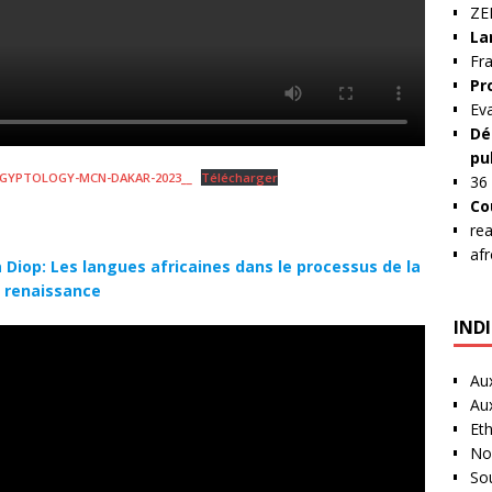
Z
La
Fra
Pr
Ev
Dé
pu
GYPTOLOGY-MCN-DAKAR-2023__
Télécharger
36
Co
re
af
op: Les langues africaines dans le processus de la
renaissance
IND
Au
Au
Et
No
So