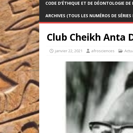
CODE D’ÉTHIQUE ET DE DÉONTOLOGIE DE 
ARCHIVES (TOUS LES NUMÉROS DE SÉRIES
Club Cheikh Anta 
janvier 22, 2021
afrosciences
Actu