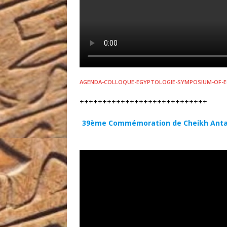
AGENDA-COLLOQUE-EGYPTOLOGIE-SYMPOSIUM-OF-E
++++++++++++++++++++++++++++
39ème Commémoration de Cheikh Anta Di