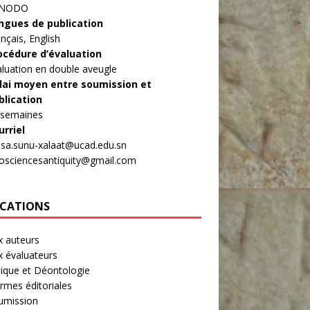
ENODO
ngues de publication
nçais, English
océdure d’évaluation
aluation en double aveugle
lai moyen entre soumission et
blication
 semaines
urriel
asa.sunu-xalaat@ucad.edu.sn
rosciencesantiquity@gmail.com
ICATIONS
x auteurs
x évaluateurs
hique et Déontologie
rmes éditoriales
umission