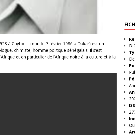
FIC
Re
923 à Caytou – mort le 7 février 1986 à Dakar) est un
DI
ologue, chimiste, homme politique sénégalais. Il s’est
Ty
Afrique et en particulier de l’Afrique noire à la culture et à la
Ele
Po
Pub
Pé
An
An
20
IS
27
In
Ou
Ar