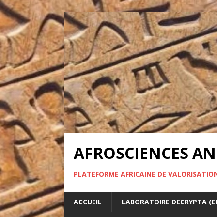
AFROSCIENCES ANT
PLATEFORME AFRICAINE DE VALORISATION
ACCUEIL
LABORATOIRE DECRYPTA (ED