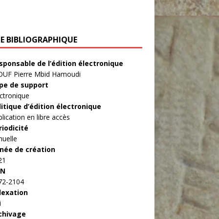
HE BIBLIOGRAPHIQUE
sponsable de l’édition électronique
OUF Pierre Mbid Hamoudi
pe de support
ctronique
litique d’édition électronique
lication en libre accès
riodicité
nuelle
née de création
21
SN
72-2104
dexation
i
chivage