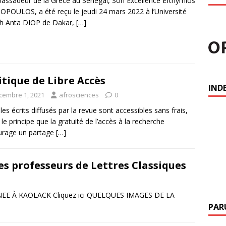
assadeur de la Grèce au Sénégal, Son Excellence Efthymios
POULOS, a été reçu le jeudi 24 mars 2022 à l’Université
h Anta DIOP de Dakar,
[…]
itique de Libre Accès
IND
cembre 1, 2021
afrosciences
0
les écrits diffusés par la revue sont accessibles sans frais,
 le principe que la gratuité de l’accès à la recherche
urage un partage
[…]
es professeurs de Lettres Classiques
NEE À KAOLACK Cliquez ici QUELQUES IMAGES DE LA
PAR