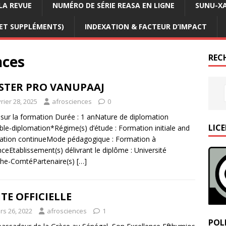
LA REVUE
NUMÉRO DE SÉRIE REASA EN LIGNE
SUNU-XA
 ET SUPPLÉMENTS)
INDEXATION & FACTEUR D’IMPACT
nces
REC
STER PRO VANUPAAJ
rier 28, 2025
afrosciences
0
 sur la formation Durée : 1 anNature de diplomation
LIC
ble-diplomation*Régime(s) d’étude : Formation initiale and
tion continueMode pédagogique : Formation à
nceEtablissement(s) délivrant le diplôme : Université
che-ComtéPartenaire(s)
[…]
ITE OFFICIELLE
rs 26, 2022
afrosciences
1
POLI