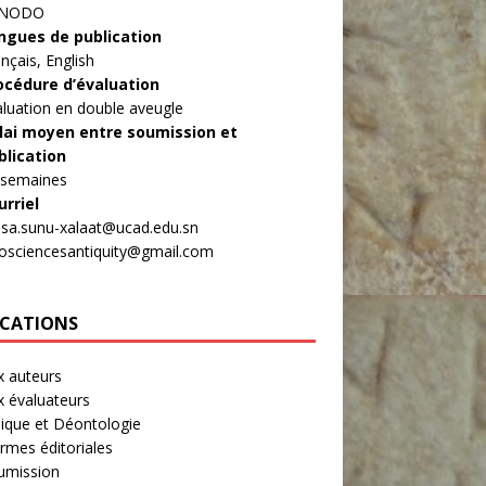
ENODO
ngues de publication
nçais, English
océdure d’évaluation
aluation en double aveugle
lai moyen entre soumission et
blication
 semaines
urriel
asa.sunu-xalaat@ucad.edu.sn
rosciencesantiquity@gmail.com
ICATIONS
x auteurs
x évaluateurs
hique et Déontologie
rmes éditoriales
umission