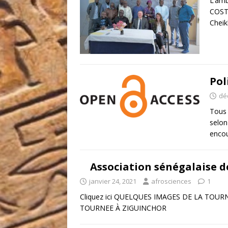
L’amb
COSTO
Cheik
Pol
dé
Tous 
selon
enco
Association sénégalaise d
janvier 24, 2021
afrosciences
1
Cliquez ici QUELQUES IMAGES DE LA TOUR
TOURNEE À ZIGUINCHOR