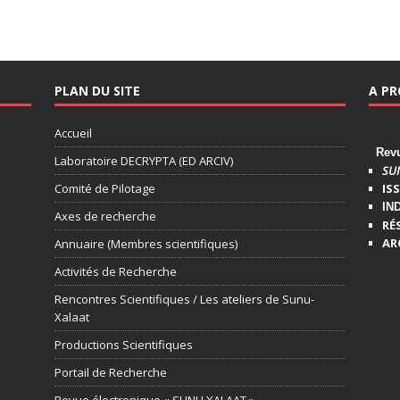
PLAN DU SITE
A P
Accueil
Revue
Laboratoire DECRYPTA (ED ARCIV)
SU
Comité de Pilotage
ISS
IN
Axes de recherche
RÉ
AR
Annuaire (Membres scientifiques)
Activités de Recherche
Rencontres Scientifiques / Les ateliers de Sunu-
Xalaat
Productions Scientifiques
Portail de Recherche
Revue électronique « SUNU XALAAT »