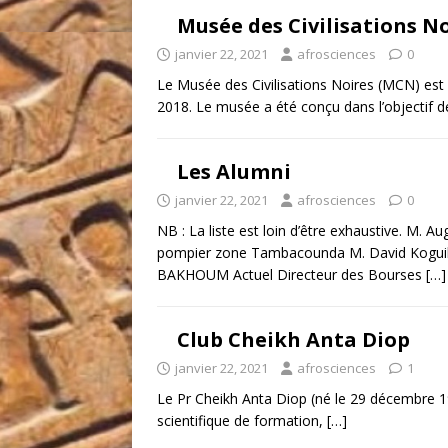
Musée des Civilisations N
janvier 22, 2021
afrosciences
0
Le Musée des Civilisations Noires (MCN) est
2018. Le musée a été conçu dans l’objectif 
Les Alumni
janvier 22, 2021
afrosciences
0
NB : La liste est loin d’être exhaustive. M
pompier zone Tambacounda M. David Koguil
BAKHOUM Actuel Directeur des Bourses
[…]
Club Cheikh Anta Diop
janvier 22, 2021
afrosciences
1
Le Pr Cheikh Anta Diop (né le 29 décembre 1
scientifique de formation,
[…]