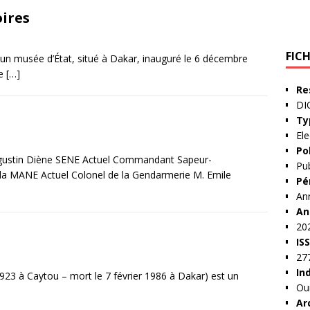
oires
FIC
 un musée d’État, situé à Dakar, inauguré le 6 décembre
de
[…]
Re
DI
Ty
Ele
Po
. Augustin Diène SENE Actuel Commandant Sapeur-
Pub
a MANE Actuel Colonel de la Gendarmerie M. Emile
Pé
An
An
20
IS
27
In
923 à Caytou – mort le 7 février 1986 à Dakar) est un
Ou
Ar