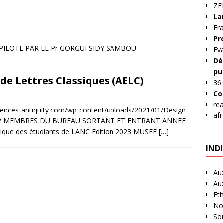
Z
La
Fra
Pr
 PILOTE PAR LE Pr GORGUI SIDY SAMBOU
Ev
Dé
pu
de Lettres Classiques (AELC)
36
Co
re
iences-antiquity.com/wp-content/uploads/2021/01/Design-
af
-2022 MEMBRES DU BUREAU SORTANT ET ENTRANT ANNEE
ue des étudiants de LANC Edition 2023 MUSEE
[…]
IND
Au
Au
Et
No
So