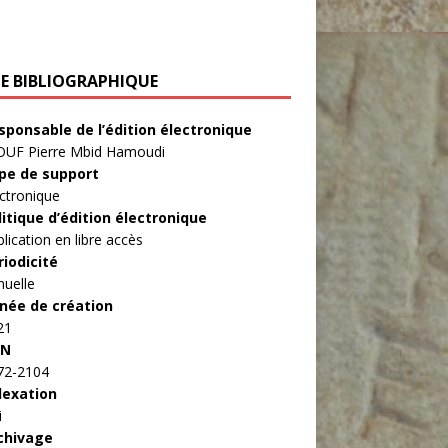
HE BIBLIOGRAPHIQUE
sponsable de l’édition électronique
OUF Pierre Mbid Hamoudi
pe de support
ctronique
litique d’édition électronique
lication en libre accès
riodicité
nuelle
née de création
21
SN
72-2104
dexation
i
chivage