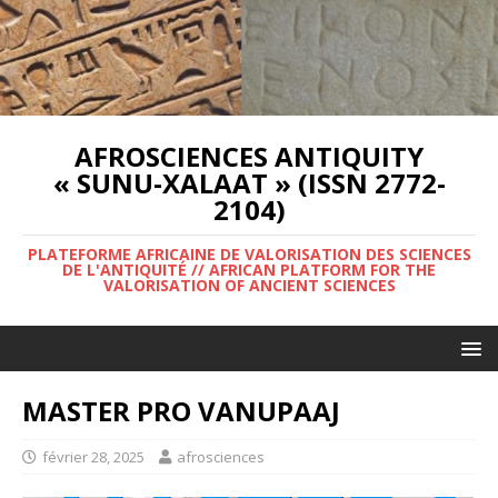
AFROSCIENCES ANTIQUITY
« SUNU-XALAAT » (ISSN 2772-
2104)
PLATEFORME AFRICAINE DE VALORISATION DES SCIENCES
DE L'ANTIQUITÉ // AFRICAN PLATFORM FOR THE
VALORISATION OF ANCIENT SCIENCES
MASTER PRO VANUPAAJ
février 28, 2025
afrosciences