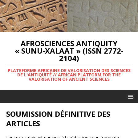
AFROSCIENCES ANTIQUITY
« SUNU-XALAAT » (ISSN 2772-
2104)
PLATEFORME AFRICAINE DE VALORISATION DES SCIENCES
DE L'ANTIQUITÉ // AFRICAN PLATFORM FOR THE
VALORISATION OF ANCIENT SCIENCES
SOUMISSION DÉFINITIVE DES
ARTICLES
Les textes doivent parvenir à la rédaction sous forme de