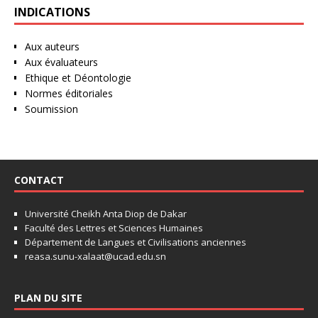
INDICATIONS
Aux auteurs
Aux évaluateurs
Ethique et Déontologie
Normes éditoriales
Soumission
CONTACT
Université Cheikh Anta Diop de Dakar
Faculté des Lettres et Sciences Humaines
Département de Langues et Civilisations anciennes
reasa.sunu-xalaat@ucad.edu.sn
PLAN DU SITE