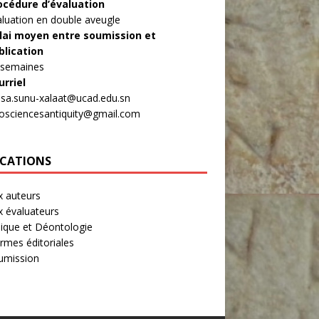
océdure d’évaluation
aluation en double aveugle
lai moyen entre soumission et
blication
 semaines
urriel
asa.sunu-xalaat@ucad.edu.sn
rosciencesantiquity@gmail.com
ICATIONS
x auteurs
x évaluateurs
hique et Déontologie
rmes éditoriales
umission