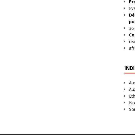
Pr
Ev
Dé
pu
36
Co
re
af
IND
Au
Au
Et
No
So