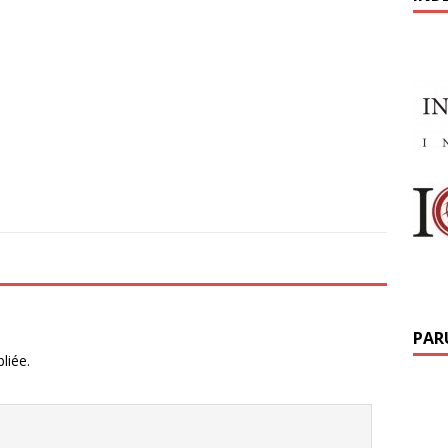
PAR
liée.