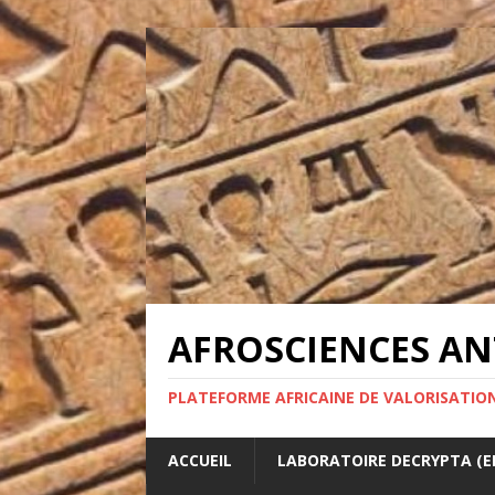
AFROSCIENCES ANT
PLATEFORME AFRICAINE DE VALORISATION
ACCUEIL
LABORATOIRE DECRYPTA (ED