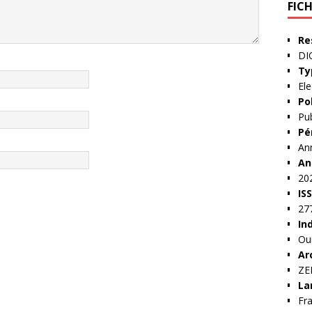
FIC
Re
DI
Ty
Ele
Po
Pub
Pé
An
An
20
IS
27
In
Ou
Ar
Z
La
Fra