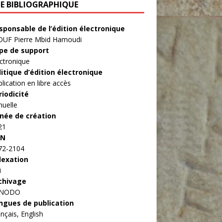
HE BIBLIOGRAPHIQUE
sponsable de l’édition électronique
OUF Pierre Mbid Hamoudi
pe de support
ctronique
litique d’édition électronique
lication en libre accès
riodicité
nuelle
née de création
21
SN
72-2104
dexation
i
chivage
ENODO
ngues de publication
nçais, English