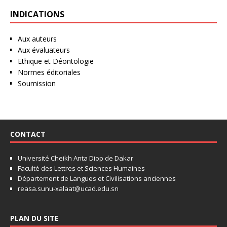
INDICATIONS
Aux auteurs
Aux évaluateurs
Ethique et Déontologie
Normes éditoriales
Soumission
CONTACT
Université Cheikh Anta Diop de Dakar
Faculté des Lettres et Sciences Humaines
Département de Langues et Civilisations anciennes
reasa.sunu-xalaat@ucad.edu.sn
PLAN DU SITE